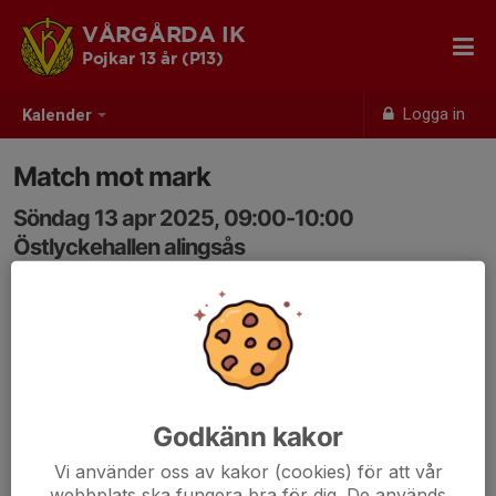
VÅRGÅRDA IK
Pojkar 13 år (P13)
Logga in
Kalender
Match mot mark
Söndag 13 apr 2025, 09:00-10:00
Östlyckehallen alingsås
Samling: 08:30, Östlyckehallen
Ombytta och klara
Godkänn kakor
Vi använder oss av kakor (cookies) för att vår
webbplats ska fungera bra för dig. De används