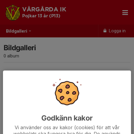
VÅRGÅRDA IK
Pojkar 13 år (P13)
Logga in
Bildgalleri
Bildgalleri
0 album
Inga album skapade
Godkänn kakor
Vi använder oss av kakor (cookies) för att vår
webbplats ska fungera bra för dig. De används