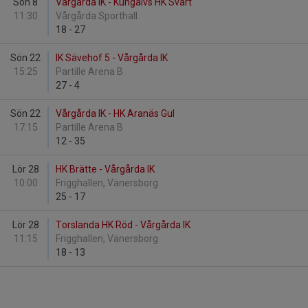
Sön 8
Vårgårda IK - Kungälvs HK Svart
11:30
Vårgårda Sporthall
18
-
27
Sön 22
IK Sävehof 5 - Vårgårda IK
15:25
Partille Arena B
27
-
4
Sön 22
Vårgårda IK - HK Aranäs Gul
17:15
Partille Arena B
12
-
35
Lör 28
HK Brätte - Vårgårda IK
10:00
Frigghallen, Vänersborg
25
-
17
Lör 28
Torslanda HK Röd - Vårgårda IK
11:15
Frigghallen, Vänersborg
18
-
13