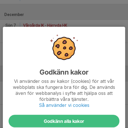
December
Sön 7
Vårgårda IK - Härryda HK
14:00
Vårgårda Sporthall
35
-
17
Sön 7
Vårgårda IK - Kvibergs HK
16:30
Vårgårda Sporthall
20
-
20
Godkänn kakor
Januari - 2026
Vi använder oss av kakor (cookies) för att vår
webbplats ska fungera bra för dig. De används
Sön 18
IS Orion Blå - Vårgårda IK
även för webbanalys i syfte att hjälpa oss att
15:30
Falkenbergs Idrottshall
förbättra våra tjänster.
18
-
17
Så använder vi cookies
Sön 18
Stenungsunds HK 2 - Vårgårda IK
17:00
Falkenbergs Idrottshall
Godkänn alla kakor
27
-
9