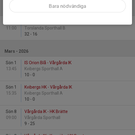
Bara nödvändiga
Februari - 2026
Lör 21
Torslanda HK Röd - Vårgårda IK
11:00
Torslanda Sporthall B
32
-
16
Mars - 2026
Sön 1
IS Orion Blå - Vårgårda IK
13:45
Kvibergs Sporthall A
10
-
0
Sön 1
Kvibergs HK - Vårgårda IK
15:35
Kvibergs Sporthall A
10
-
0
Sön 8
Vårgårda IK - HK Brätte
09:00
Vårgårda Sporthall
9
-
25