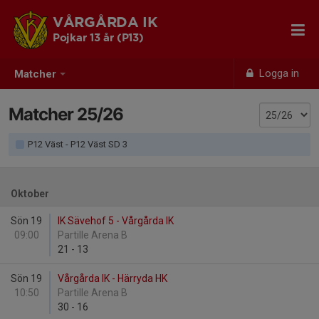
VÅRGÅRDA IK
Pojkar 13 år (P13)
Logga in
Matcher
Matcher 25/26
P12 Väst - P12 Väst SD 3
Oktober
Sön 19
IK Sävehof 5 - Vårgårda IK
09:00
Partille Arena B
21
-
13
Sön 19
Vårgårda IK - Härryda HK
10:50
Partille Arena B
30
-
16