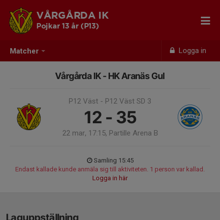
VÅRGÅRDA IK
Pojkar 13 år (P13)
Logga in
Matcher
Vårgårda IK - HK Aranäs Gul
P12 Väst - P12 Väst SD 3
12 - 35
22 mar, 17:15, Partille Arena B
Samling 15:45
Endast kallade kunde anmäla sig till aktiviteten. 1 person var kallad.
Logga in här
Laguppställning