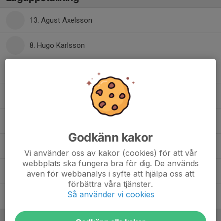
13. Agust Axelsson
8. Hugo Karlsson
2. Kite Nilsen Lejon
12. Liam Carlsson
Lucas Åhrby
, Pojkar 11år
Godkänn kakor
15. Ludwig Svanbacke
Vi använder oss av kakor (cookies) för att vår
webbplats ska fungera bra för dig. De används
9. Milton Falkenberg
även för webbanalys i syfte att hjälpa oss att
förbättra våra tjänster.
Så använder vi cookies
17. William Dahl Blom