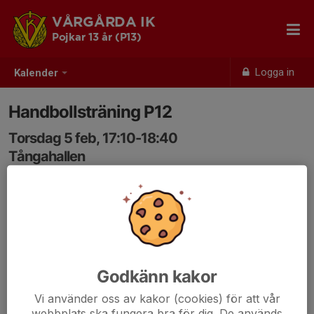
VÅRGÅRDA IK
Pojkar 13 år (P13)
Logga in
Kalender
Handbollsträning P12
Torsdag 5 feb, 17:10-18:40
Tångahallen
Samling: 17:00
Godkänn kakor
Vi använder oss av kakor (cookies) för att vår
webbplats ska fungera bra för dig. De används