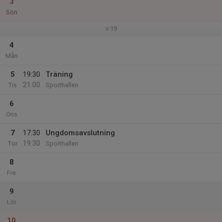
3
Sön
v.19
4
Mån
5
19:30
Träning
21:00
Tis
Sporthallen
6
Ons
7
17:30
Ungdomsavslutning
19:30
Tor
Sporthallen
8
Fre
9
Lör
10