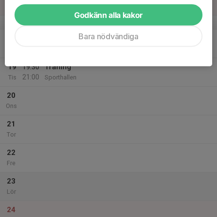
Sön
Godkänn alla kakor
v.21
Bara nödvändiga
18
Mån
19
19:30
Träning
21:00
Tis
Sporthallen
20
Ons
21
Tor
22
Fre
23
Lör
24