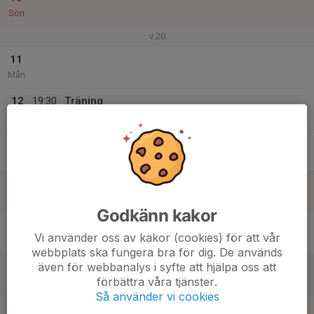
Sön
v.20
11
Mån
12
19:30
Träning
21:00
Tis
Sporthallen
13
Ons
14
Tor
Godkänn kakor
15
Vi använder oss av kakor (cookies) för att vår
Fre
webbplats ska fungera bra för dig. De används
även för webbanalys i syfte att hjälpa oss att
16
18:00
Årsfest
förbättra våra tjänster.
23:59
Lör
Tånga Hed. Matsalen.
Så använder vi cookies
17