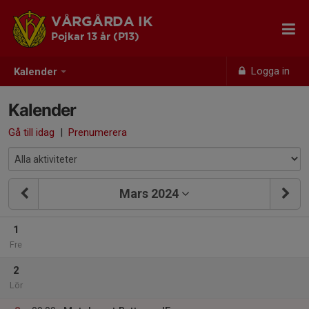
VÅRGÅRDA IK
Pojkar 13 år (P13)
Logga in
Kalender
Kalender
Gå till idag
|
Prenumerera
Mars 2024
1
Fre
2
Lör