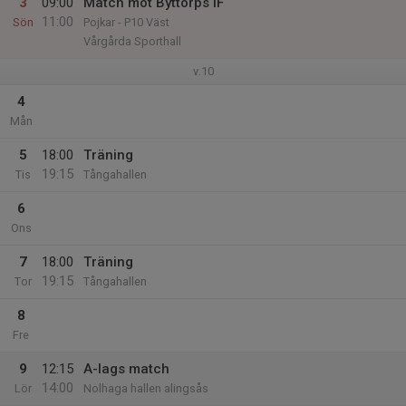
3
09:00
Match mot Byttorps IF
11:00
Sön
Pojkar - P10 Väst
Vårgårda Sporthall
v.10
4
Mån
5
18:00
Träning
19:15
Tis
Tångahallen
6
Ons
7
18:00
Träning
19:15
Tor
Tångahallen
8
Fre
9
12:15
A-lags match
14:00
Lör
Nolhaga hallen alingsås