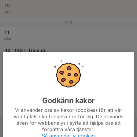
10
Sön
v.11
11
Mån
12
18:00
Träning
19:15
Tis
Tångahallen
13
Ons
14
18:00
Träning
19:15
Tor
Tångahallen
Godkänn kakor
15
19:00
A-lags match
Vi använder oss av kakor (cookies) för att vår
20:30
Fre
Sporthallen Vårgårda
webbplats ska fungera bra för dig. De används
även för webbanalys i syfte att hjälpa oss att
16
09:30
Match mot Alingsås HK Blå
förbättra våra tjänster.
11:30
Lör
Pojkar - P10 Väst
Så använder vi cookies
Alströmerhallen, Alingsås