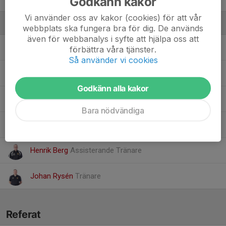
Godkänn kakor
Vi använder oss av kakor (cookies) för att vår
Ledare
webbplats ska fungera bra för dig. De används
även för webbanalys i syfte att hjälpa oss att
Adam Persson
Målvaktstränare
förbättra våra tjänster.
Så använder vi cookies
Andreas Halllner
Lagledare
Godkänn alla kakor
Anette Larsson
Fysioterapeut
Bara nödvändiga
Bengt Andreasson
Materialförvaltare
Henrik Berg
Assisterande Tränare
Johan Rysén
Tränare
Referat