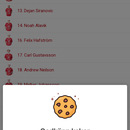
13. Dejan Siranovic
14. Noah Alavik
16. Felix Hafström
17. Carl Gustavsson
18. Andrew Neilson
19. Melker Johansson
20. Alexander Eriksson
21. Leon Carlman
23. Erik Åhman