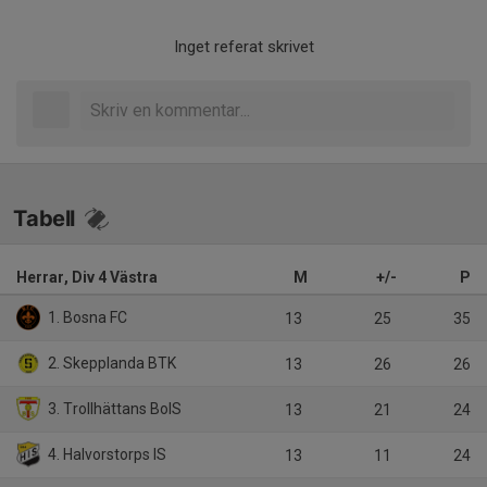
Inget referat skrivet
Tabell
Herrar, Div 4 Västra
M
+/-
P
1. Bosna FC
13
25
35
2. Skepplanda BTK
13
26
26
3. Trollhättans BoIS
13
21
24
4. Halvorstorps IS
13
11
24