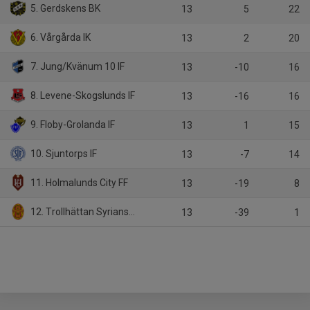
5. Gerdskens BK
13
5
22
6. Vårgårda IK
13
2
20
7. Jung/Kvänum 10 IF
13
-10
16
8. Levene-Skogslunds IF
13
-16
16
9. Floby-Grolanda IF
13
1
15
10. Sjuntorps IF
13
-7
14
11. Holmalunds City FF
13
-19
8
12. Trollhättan Syrianska FK
13
-39
1