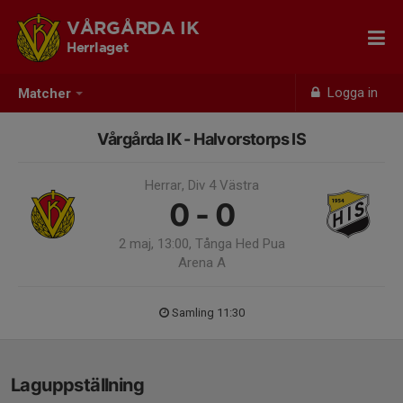
VÅRGÅRDA IK
Herrlaget
Logga in
Matcher
Vårgårda IK - Halvorstorps IS
Herrar, Div 4 Västra
0 - 0
2 maj, 13:00, Tånga Hed Pua
Arena A
Samling 11:30
Laguppställning