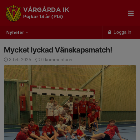
VÅRGÅRDA IK
Pojkar 13 år (P13)
Logga in
Nyheter
Mycket lyckad Vänskapsmatch!
3 feb 2025
0 kommentarer