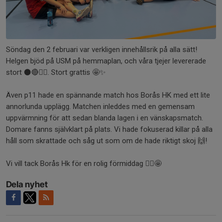
Söndag den 2 februari var verkligen innehållsrik på alla sätt!
Helgen bjöd på USM på hemmaplan, och våra tjejer levererade
stort ⚫️🔴🤾‍♀️. Stort grattis 🤩✨
Även p11 hade en spännande match hos Borås HK med ett lite
annorlunda upplägg. Matchen inleddes med en gemensam
uppvärmning för att sedan blanda lagen i en vänskapsmatch.
Domare fanns självklart på plats. Vi hade fokuserad killar på alla
håll som skrattade och såg ut som om de hade riktigt skoj 🙌!
Vi vill tack Borås Hk för en rolig förmiddag 🤾‍♀️🤩
Dela nyhet