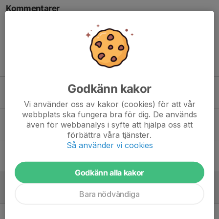
Kommentarer
Tidigare nyheter
Godkänn kakor
Säsongen är avslutad – och P12 tackar för den här tiden
30 mar, 22:32
1
Vi använder oss av kakor (cookies) för att vår
webbplats ska fungera bra för dig. De används
Cirkelfysträning
även för webbanalys i syfte att hjälpa oss att
11 sep 2025
1
förbättra våra tjänster.
Så använder vi cookies
Potatiscupen
13 apr 2025
4
Godkänn alla kakor
Mycket lyckad Vänskapsmatch!
Bara nödvändiga
3 feb 2025
0
Fotografering