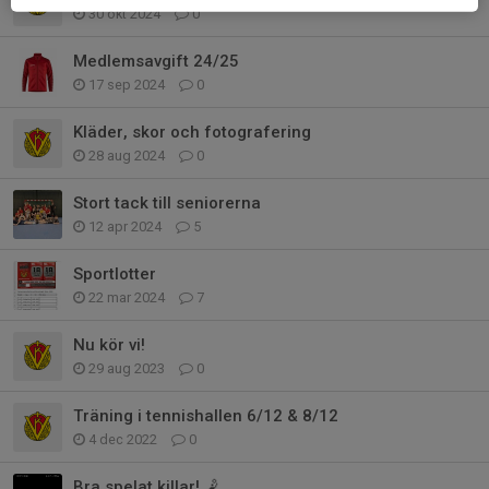
30 okt 2024
0
Medlemsavgift 24/25
17 sep 2024
0
Kläder, skor och fotografering
28 aug 2024
0
Stort tack till seniorerna
12 apr 2024
5
Sportlotter
22 mar 2024
7
Nu kör vi!
29 aug 2023
0
Träning i tennishallen 6/12 & 8/12
4 dec 2022
0
Bra spelat killar! 🤾