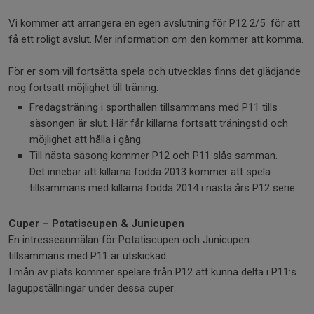
Vi kommer att arrangera en egen avslutning för P12 2/5 för att
få ett roligt avslut. Mer information om den kommer att komma.
För er som vill fortsätta spela och utvecklas finns det glädjande
nog fortsatt möjlighet till träning:
Fredagsträning i sporthallen tillsammans med P11 tills
säsongen är slut. Här får killarna fortsatt träningstid och
möjlighet att hålla i gång.
Till nästa säsong kommer P12 och P11 slås samman.
Det innebär att killarna födda 2013 kommer att spela
tillsammans med killarna födda 2014 i nästa års P12 serie.
Cuper – Potatiscupen & Junicupen
En intresseanmälan för Potatiscupen och Junicupen
tillsammans med P11 är utskickad.
I mån av plats kommer spelare från P12 att kunna delta i P11:s
laguppställningar under dessa cuper.