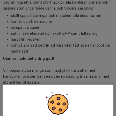
Jag vill rikta ett enormt stort tack till alla föräldrar, tränare och
spelare som under både denna och tidigare säsonger:
ställt upp på träningar och matcher i alla dess former
kört till och från matcher
kämpat på cuper
suttit i sekretariatet och skött EMP samt tidtagning
hjälpt till i kiosken
och på alla sätt sett till att våra killar fått spela handboll på
bästa sätt
Utan er hade det aldrig gått!
Vi hoppas att så många som möjligt vill fortsätta med
handbollen och ser fram emot en ny säsong tillsammans med
ett nytt lag till hösten.
Tack för den här tiden – och varmt välkomna vidare!
❤️🖤
Vårgårda IK Handboll
Dela nyhet