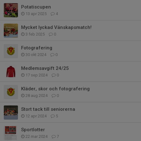
Potatiscupen
13 apr 2025
4
Mycket lyckad Vänskapsmatch!
3 feb 2025
0
Fotografering
30 okt 2024
0
Medlemsavgift 24/25
17 sep 2024
0
Kläder, skor och fotografering
28 aug 2024
0
Stort tack till seniorerna
12 apr 2024
5
Sportlotter
22 mar 2024
7