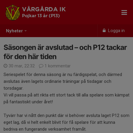
VÅRGÅRDA IK
Pojkar 13 år (P13)
Logga in
Nyheter
Säsongen är avslutad – och P12 tackar
för den här tiden
30 mar, 22:32
1 kommentar
Seriespelet för denna säsong är nu färdigspelat, och därmed
avslutas även lagets ordinarie träningar på tisdagar och
torsdagar.
Vi vill passa på att rikta ett stort tack till alla spelare som kämpat
på fantastiskt under året!
Tyvärr har vi nått den punkt där vi behöver avsluta laget P12 som
eget lag, då vi helt enkelt blivit för få spelare för att kunna
bedriva en fungerande verksamhet framåt.