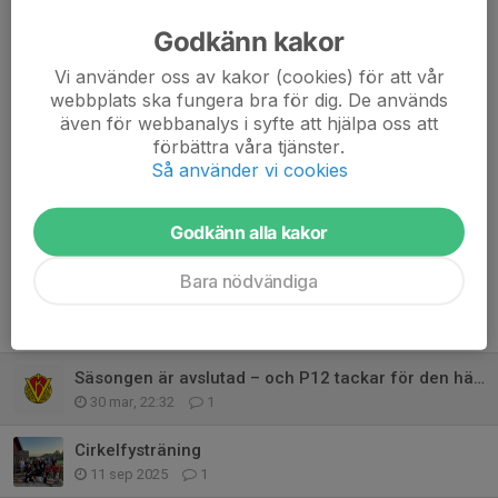
Godkänn kakor
Vi använder oss av kakor (cookies) för att vår
Kommentarer
webbplats ska fungera bra för dig. De används
Gabriella
31 mar, 12:55
även för webbanalys i syfte att hjälpa oss att
Utan er ledare, hade detta aldrig varit möjligt! 🥰 Det är
förbättra våra tjänster.
tråkigt att det blivit så här, men hoppas på fortsatt fin
Så använder vi cookies
verksamhet i en ny formation!! ❤️🖤🤾🤾‍♀️
Godkänn alla kakor
Bara nödvändiga
Tidigare nyheter
Säsongen är avslutad – och P12 tackar för den här tiden
30 mar, 22:32
1
Cirkelfysträning
11 sep 2025
1