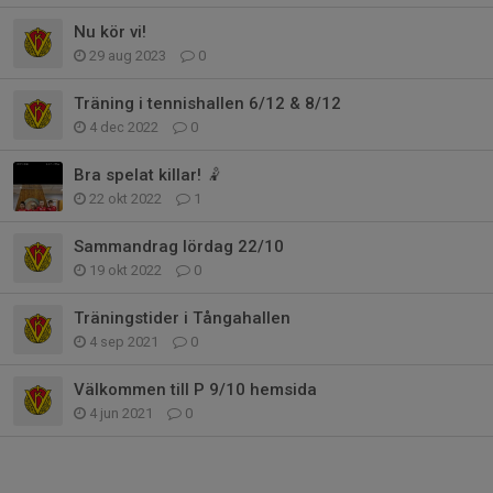
Nu kör vi!
29 aug 2023
0
Träning i tennishallen 6/12 & 8/12
4 dec 2022
0
Bra spelat killar! 🤾
22 okt 2022
1
Sammandrag lördag 22/10
19 okt 2022
0
Träningstider i Tångahallen
4 sep 2021
0
Välkommen till P 9/10 hemsida
4 jun 2021
0